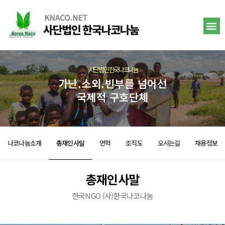
사단법인 한국나코나눔
가난.소외.빈부를 넘어선
국제적 구호단체
나코나눔소개
총재인사말
연혁
조직도
오시는길
채용정보
총재인사말
한국NGO (사)한국나코나눔